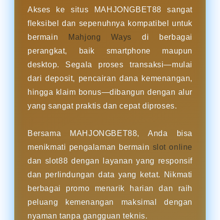
Akses ke situs MAHJONGBET88 sangat
fleksibel dan sepenuhnya kompatibel untuk
bermain
Mahjong Ways
di berbagai
perangkat, baik smartphone maupun
desktop. Segala proses transaksi—mulai
dari deposit, pencairan dana kemenangan,
hingga klaim bonus—dibangun dengan alur
yang sangat praktis dan cepat diproses.
Bersama MAHJONGBET88, Anda bisa
menikmati pengalaman bermain
slot online
dan slot88 dengan layanan yang responsif
dan perlindungan data yang ketat. Nikmati
berbagai promo menarik harian dan raih
peluang kemenangan maksimal dengan
nyaman tanpa gangguan teknis.