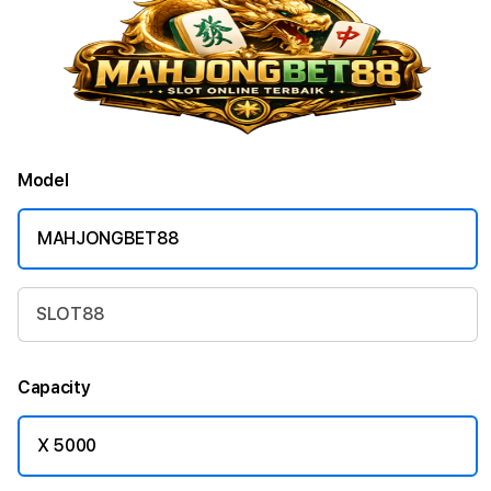
Model
MAHJONGBET88
SLOT88
Capacity
X 5000