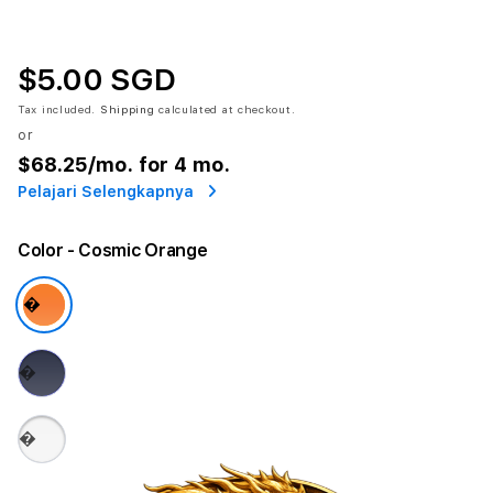
$5.00 SGD
Tax included.
Shipping
calculated at checkout.
or
$68.25
/mo. for 4 mo.
Pelajari Selengkapnya
Color
- Cosmic Orange
�
�
�