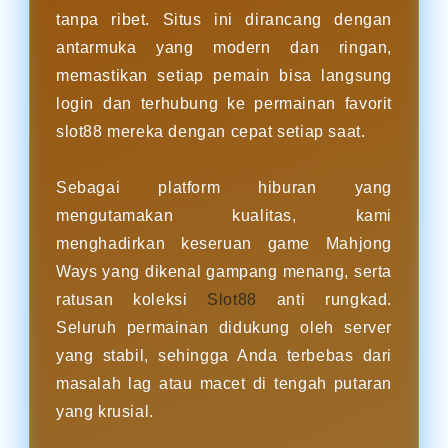
tanpa ribet. Situs ini dirancang dengan
antarmuka yang modern dan ringan,
memastikan setiap pemain bisa langsung
login dan terhubung ke permainan favorit
slot88 mereka dengan cepat setiap saat.
Sebagai platform hiburan yang
mengutamakan kualitas, kami
menghadirkan keseruan game Mahjong
Ways yang dikenal gampang menang, serta
ratusan koleksi
Slot88
anti rungkad.
Seluruh permainan didukung oleh server
yang stabil, sehingga Anda terbebas dari
masalah lag atau macet di tengah putaran
yang krusial.