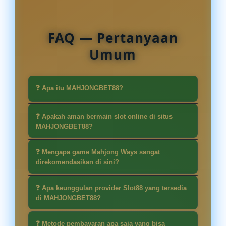
FAQ — Pertanyaan
Umum
❓ Apa itu MAHJONGBET88?
MAHJONGBET88 adalah situs
❓ Apakah aman bermain slot online di situs
penyedia layanan slot online resmi dan
MAHJONGBET88?
terpercaya yang menawarkan berbagai
Sangat aman. MAHJONGBET88
macam permainan gulungan digital
❓ Mengapa game Mahjong Ways sangat
menggunakan sistem enkripsi data
direkomendasikan di sini?
populer. Situs ini dikenal luas sebagai
tingkat tinggi dan server yang sangat
tempat terbaik untuk memainkan game
Mahjong Ways dari PG Soft sangat
stabil. Hal ini memastikan seluruh data
❓ Apa keunggulan provider Slot88 yang tersedia
Mahjong Ways dan koleksi lengkap dari
diminati karena memiliki fitur unik
di MAHJONGBET88?
pribadi maupun transaksi keuangan
provider ternama seperti Slot88.
seperti simbol runtuhan (cascading)
para member tetap terjaga
Slot88 adalah provider ternama yang
dan perkalian (multiplier) bertingkat.
❓ Metode pembayaran apa saja yang bisa