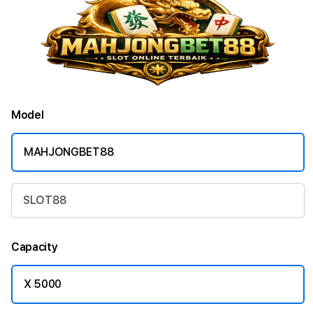
Model
MAHJONGBET88
SLOT88
Capacity
X 5000