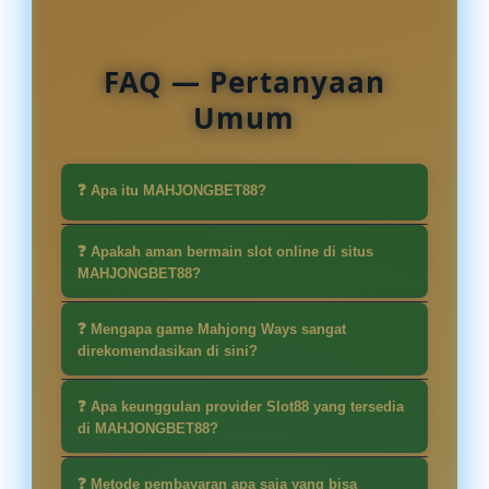
FAQ — Pertanyaan
Umum
❓ Apa itu MAHJONGBET88?
MAHJONGBET88 adalah situs
❓ Apakah aman bermain slot online di situs
penyedia layanan slot online resmi dan
MAHJONGBET88?
terpercaya yang menawarkan berbagai
Sangat aman. MAHJONGBET88
macam permainan gulungan digital
❓ Mengapa game Mahjong Ways sangat
menggunakan sistem enkripsi data
direkomendasikan di sini?
populer. Situs ini dikenal luas sebagai
tingkat tinggi dan server yang sangat
tempat terbaik untuk memainkan game
Mahjong Ways dari PG Soft sangat
stabil. Hal ini memastikan seluruh data
❓ Apa keunggulan provider Slot88 yang tersedia
Mahjong Ways dan koleksi lengkap dari
diminati karena memiliki fitur unik
di MAHJONGBET88?
pribadi maupun transaksi keuangan
provider ternama seperti Slot88.
seperti simbol runtuhan (cascading)
para member tetap terjaga
Slot88 adalah provider ternama yang
dan perkalian (multiplier) bertingkat.
❓ Metode pembayaran apa saja yang bisa