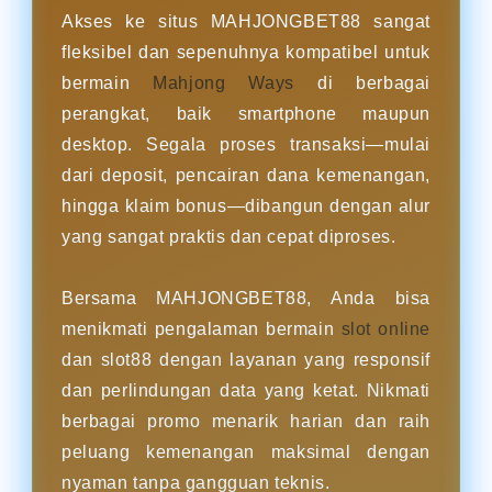
Akses ke situs MAHJONGBET88 sangat
fleksibel dan sepenuhnya kompatibel untuk
bermain
Mahjong Ways
di berbagai
perangkat, baik smartphone maupun
desktop. Segala proses transaksi—mulai
dari deposit, pencairan dana kemenangan,
hingga klaim bonus—dibangun dengan alur
yang sangat praktis dan cepat diproses.
Bersama MAHJONGBET88, Anda bisa
menikmati pengalaman bermain
slot online
dan slot88 dengan layanan yang responsif
dan perlindungan data yang ketat. Nikmati
berbagai promo menarik harian dan raih
peluang kemenangan maksimal dengan
nyaman tanpa gangguan teknis.