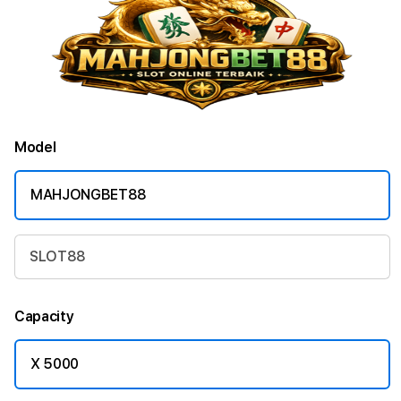
Model
MAHJONGBET88
SLOT88
Capacity
X 5000