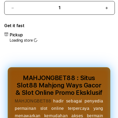
Decrease
Incr
quantity
quant
for
for
Get it fast
MAHJONGBET88
MAH
:
:
Pickup
Situs
Situs
Loading store
Slot88
Slot
Mahjong
Mahj
Ways
Ways
Gacor
Gaco
&
&
Slot
Slot
Online
Onlin
MAHJONGBET88 : Situs
Promo
Prom
Slot88 Mahjong Ways Gacor
Eksklusif
Ekskl
& Slot Online Promo Eksklusif
MAHJONGBET88
hadir sebagai penyedia
permainan slot online terpercaya yang
menawarkan kemudahan akses bermain