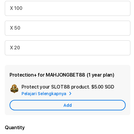
X 100
X 50
X 20
Protection+ for MAHJONGBET88 (1 year plan)
Protect your SLOT88 product.
$5.00 SGD
Add
Pelajari Selengkapnya
Apple
Care
Add
Quantity