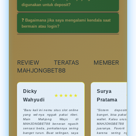
kerahasiaannya saat asyik bermain.
menghadirkan permainan dengan
digunakan untuk deposit?
Fitur ini memberikan peluang
kualitas visual modern, efek suara
kemenangan yang tinggi, sehingga
Untuk mempermudah akses taruhan
imersif, serta RTP (Return to Player)
❓ Bagaimana jika saya mengalami kendala saat
game ini sering dijuluki sebagai
slot online Anda, MAHJONGBET88
bermain atau login?
yang tinggi. Bermain Slot88 di
permainan "anti rungkad" oleh
mendukung berbagai metode transaksi
MAHJONGBET88 memberikan Anda
Anda tidak perlu khawatir, karena
komunitas slot online.
yang cepat dan aman. Anda bisa
peluang besar untuk memicu fitur bonus
MAHJONGBET88 menyediakan
melakukan deposit dan withdraw
menarik seperti Free Spins dan Jackpot
layanan Customer Service profesional
melalui transfer bank lokal, berbagai
REVIEW TERATAS MEMBER
Progresif.
yang beroperasi 24/7. Anda bisa
pilihan e-wallet terpopuler, hingga
MAHJONGBET88
langsung menghubungi mereka melalui
menggunakan pulsa.
fitur Live Chat untuk mendapatkan
bantuan seputar pendaftaran, login,
Dicky
Surya
★★★★★
★★
transaksi, maupun info seputar Slot88
Wahyudi
Pratama
dan Mahjong Ways.
“Baru kali ini nemu situs slot online
“Sistem depositnya 
yang wd-nya nggak pakai ribet.
banget, bisa pakai puls
Main Mahjong Ways di
wallet. Kalau urusan slo
MAHJONGBET88 beneran ngasih
MAHJONGBET88 
sensasi beda, perkaliannya sering
juaranya. Favorit saya
banget turun. Buat selingan, saya
karena sering ngasih 