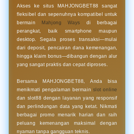
Akses ke situs MAHJONGBET88 sangat
fleksibel dan sepenuhnya kompatibel untuk
bermain
Mahjong Ways
di berbagai
perangkat, baik smartphone maupun
desktop. Segala proses transaksi—mulai
dari deposit, pencairan dana kemenangan,
hingga klaim bonus—dibangun dengan alur
yang sangat praktis dan cepat diproses.
Bersama MAHJONGBET88, Anda bisa
menikmati pengalaman bermain
slot online
dan slot88 dengan layanan yang responsif
dan perlindungan data yang ketat. Nikmati
berbagai promo menarik harian dan raih
peluang kemenangan maksimal dengan
nyaman tanpa gangguan teknis.