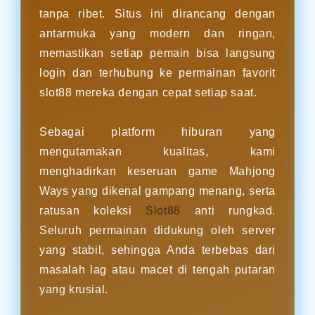
tanpa ribet. Situs ini dirancang dengan
antarmuka yang modern dan ringan,
memastikan setiap pemain bisa langsung
login dan terhubung ke permainan favorit
slot88 mereka dengan cepat setiap saat.
Sebagai platform hiburan yang
mengutamakan kualitas, kami
menghadirkan keseruan game Mahjong
Ways yang dikenal gampang menang, serta
ratusan koleksi
Slot88
anti rungkad.
Seluruh permainan didukung oleh server
yang stabil, sehingga Anda terbebas dari
masalah lag atau macet di tengah putaran
yang krusial.