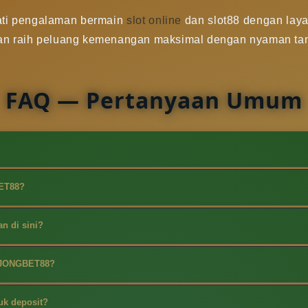
ti pengalaman bermain
slot online
dan slot88 dengan laya
 dan raih peluang kemenangan maksimal dengan nyaman ta
FAQ — Pertanyaan Umum
an slot online resmi dan terpercaya yang menawarkan 
BET88?
at terbaik untuk memainkan game Mahjong Ways dan koleksi 
tem enkripsi data tingkat tinggi dan server yang sang
n di sini?
er tetap terjaga kerahasiaannya saat asyik bermain.
na memiliki fitur unik seperti simbol runtuhan (cascading) d
AHJONGBET88?
ehingga game ini sering dijuluki sebagai permainan "anti
irkan permainan dengan kualitas visual modern, efek suar
uk deposit?