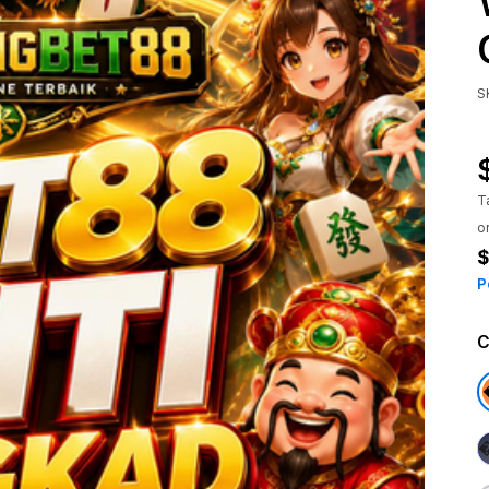
S
T
o
$
P
C