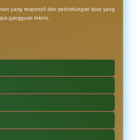
nan yang responsif dan perlindungan data yang
npa gangguan teknis.
berbagai macam permainan gulungan digital
lengkap dari provider ternama seperti Slot88.
at stabil. Hal ini memastikan seluruh data
an perkalian (multiplier) bertingkat. Fitur ini
 rungkad" oleh komunitas slot online.
a imersif, serta RTP (Return to Player) yang