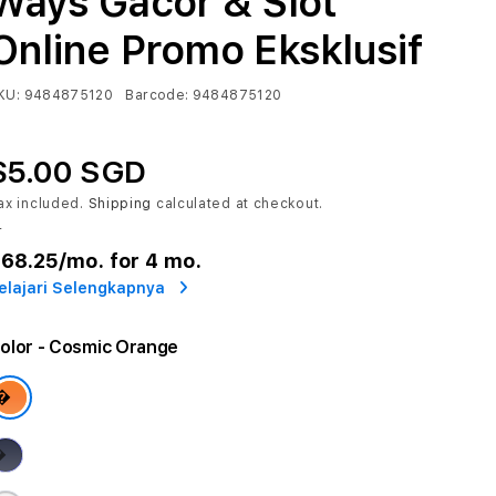
Ways Gacor & Slot
Online Promo Eksklusif
KU:
9484875120
Barcode:
9484875120
$5.00 SGD
ax included.
Shipping
calculated at checkout.
r
68.25
/mo. for 4 mo.
elajari Selengkapnya
olor
- Cosmic Orange
�
�