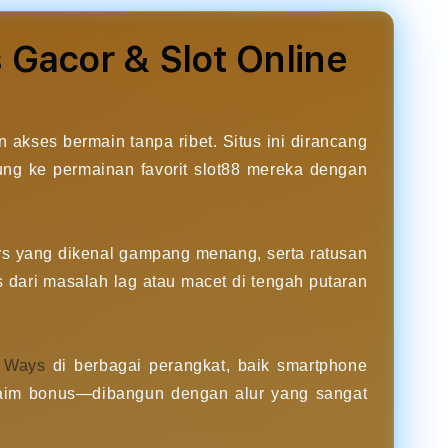
Gacor & Slot Online
kses bermain tanpa ribet. Situs ini dirancang
ng ke permainan favorit slot88 mereka dengan
s yang dikenal gampang menang, serta ratusan
 dari masalah lag atau macet di tengah putaran
 Ways
di berbagai perangkat, baik smartphone
laim bonus—dibangun dengan alur yang sangat