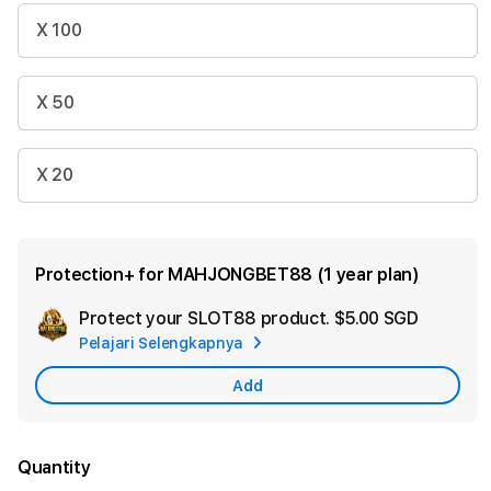
X 100
X 50
X 20
Protection+ for MAHJONGBET88 (1 year plan)
Protect your SLOT88 product.
$5.00 SGD
Add
Pelajari Selengkapnya
Apple
Care
Add
Quantity