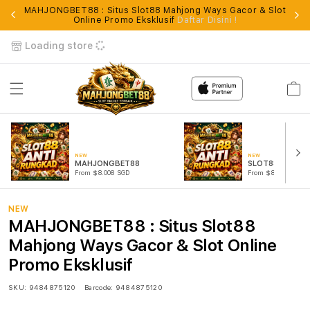
MAHJONGBET88 : Situs Slot88 Mahjong Ways Gacor & Slot
Online Promo Eksklusif
Daftar Disini !
Loading store
Cart
NEW
NEW
MAHJONGBET88
SLOT88
From $8.008 SGD
From $889.99 SGD
NEW
MAHJONGBET88 : Situs Slot88
Mahjong Ways Gacor & Slot Online
Promo Eksklusif
SKU:
9484875120
Barcode:
9484875120