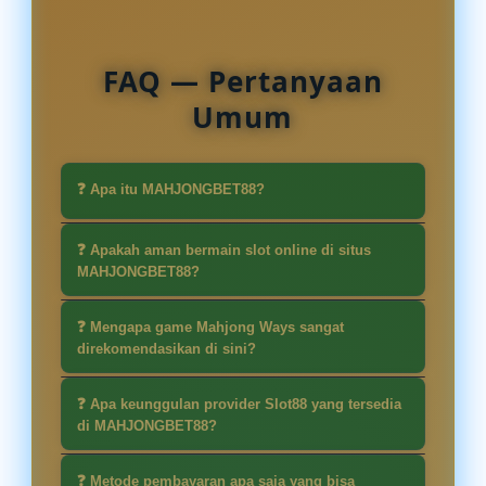
FAQ — Pertanyaan
Umum
❓ Apa itu MAHJONGBET88?
MAHJONGBET88 adalah situs
❓ Apakah aman bermain slot online di situs
penyedia layanan slot online resmi dan
MAHJONGBET88?
terpercaya yang menawarkan berbagai
Sangat aman. MAHJONGBET88
macam permainan gulungan digital
❓ Mengapa game Mahjong Ways sangat
menggunakan sistem enkripsi data
direkomendasikan di sini?
populer. Situs ini dikenal luas sebagai
tingkat tinggi dan server yang sangat
tempat terbaik untuk memainkan game
Mahjong Ways dari PG Soft sangat
stabil. Hal ini memastikan seluruh data
❓ Apa keunggulan provider Slot88 yang tersedia
Mahjong Ways dan koleksi lengkap dari
diminati karena memiliki fitur unik
di MAHJONGBET88?
pribadi maupun transaksi keuangan
provider ternama seperti Slot88.
seperti simbol runtuhan (cascading)
para member tetap terjaga
Slot88 adalah provider ternama yang
dan perkalian (multiplier) bertingkat.
❓ Metode pembayaran apa saja yang bisa