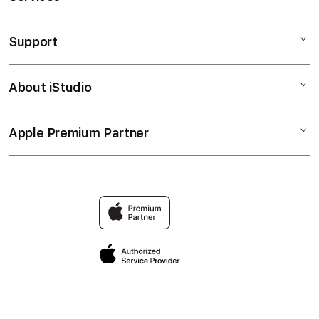
TOGEL
Support
AppleCare+
SLOT ONLINE
Corporate
TOGEL
About iStudio
My Account
SLOT88
SLOT
Collection & Delivery
Elush Service Provider
TOGEL TERPERCAYA
Apple Premium Partner
About Us
Returns & Exchanges
Financing Options
SITUS RESMI TERPERCAYA
Find an iStudio near you
Contact Us
Trade-in
SITUS RESMI
Why Shop at iStudio
FAQ
Traveller’s Reservation
photoprime.org
Privacy Policy
Site Terms of Use