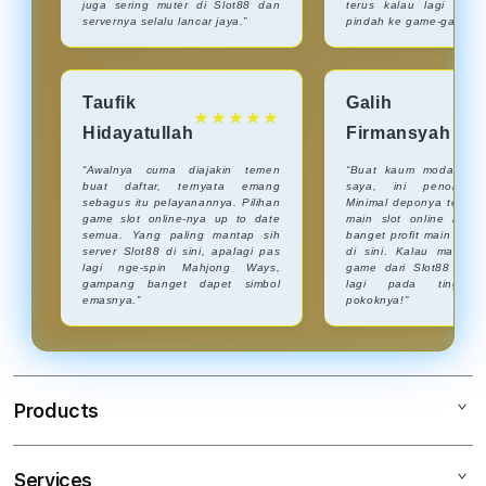
juga sering muter di Slot88 dan
terus kalau lagi bose
servernya selalu lancar jaya.”
pindah ke game-game lai
Taufik
Galih
★★★★★
★★
Hidayatullah
Firmansyah
“Awalnya cuma diajakin temen
“Buat kaum modal rec
buat daftar, ternyata emang
saya, ini penolong 
sebagus itu pelayanannya. Pilihan
Minimal deponya terjan
game slot online-nya up to date
main slot online haria
semua. Yang paling mantap sih
banget profit main Mah
server Slot88 di sini, apalagi pas
di sini. Kalau mau vari
lagi nge-spin Mahjong Ways,
game dari Slot88 juga
gampang banget dapet simbol
lagi pada tinggi.
emasnya.”
pokoknya!”
Products
Services
SLOT88