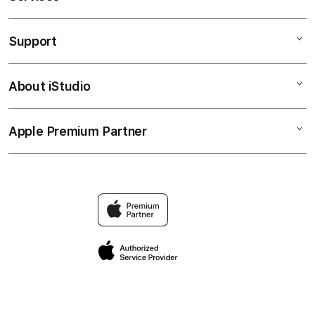
TOGEL
Support
AppleCare+
SLOT ONLINE
Corporate
TOGEL
About iStudio
My Account
SLOT88
SLOT
Collection & Delivery
Elush Service Provider
TOGEL TERPERCAYA
Apple Premium Partner
About Us
Returns & Exchanges
Financing Options
SITUS RESMI TERPERCAYA
Find an iStudio near you
Contact Us
Trade-in
SITUS RESMI
Why Shop at iStudio
FAQ
Traveller’s Reservation
photoprime.org
Privacy Policy
Site Terms of Use