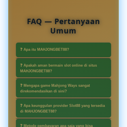
FAQ — Pertanyaan
Umum
❓ Apa itu MAHJONGBET88?
MAHJONGBET88 adalah situs
❓ Apakah aman bermain slot online di situs
penyedia layanan slot online resmi dan
MAHJONGBET88?
terpercaya yang menawarkan berbagai
Sangat aman. MAHJONGBET88
macam permainan gulungan digital
❓ Mengapa game Mahjong Ways sangat
menggunakan sistem enkripsi data
direkomendasikan di sini?
populer. Situs ini dikenal luas sebagai
tingkat tinggi dan server yang sangat
tempat terbaik untuk memainkan game
Mahjong Ways dari PG Soft sangat
stabil. Hal ini memastikan seluruh data
❓ Apa keunggulan provider Slot88 yang tersedia
Mahjong Ways dan koleksi lengkap dari
diminati karena memiliki fitur unik
di MAHJONGBET88?
pribadi maupun transaksi keuangan
provider ternama seperti Slot88.
seperti simbol runtuhan (cascading)
para member tetap terjaga
Slot88 adalah provider ternama yang
dan perkalian (multiplier) bertingkat.
❓ Metode pembayaran apa saja yang bisa