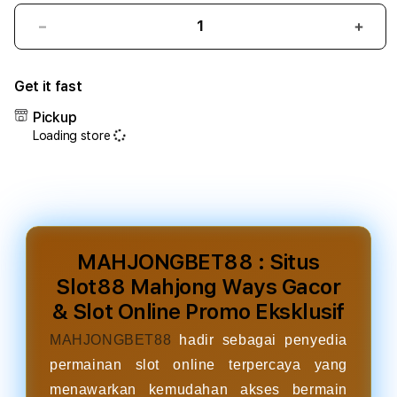
Decrease
Incr
quantity
quant
for
for
Get it fast
MAHJONGBET88
MAH
:
:
Pickup
Situs
Situs
Loading store
Slot88
Slot
Mahjong
Mahj
Ways
Ways
Gacor
Gaco
&
&
Slot
Slot
Online
Onlin
MAHJONGBET88 : Situs
Promo
Prom
Slot88 Mahjong Ways Gacor
Eksklusif
Ekskl
& Slot Online Promo Eksklusif
MAHJONGBET88
hadir sebagai penyedia
permainan slot online terpercaya yang
menawarkan kemudahan akses bermain