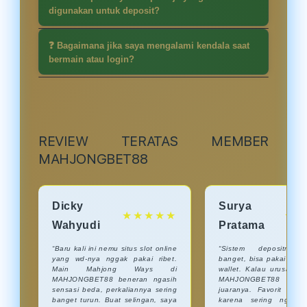
kerahasiaannya saat asyik bermain.
menghadirkan permainan dengan
digunakan untuk deposit?
Fitur ini memberikan peluang
kualitas visual modern, efek suara
kemenangan yang tinggi, sehingga
Untuk mempermudah akses taruhan
imersif, serta RTP (Return to Player)
❓ Bagaimana jika saya mengalami kendala saat
game ini sering dijuluki sebagai
slot online Anda, MAHJONGBET88
bermain atau login?
yang tinggi. Bermain Slot88 di
permainan "anti rungkad" oleh
mendukung berbagai metode transaksi
MAHJONGBET88 memberikan Anda
Anda tidak perlu khawatir, karena
komunitas slot online.
yang cepat dan aman. Anda bisa
peluang besar untuk memicu fitur bonus
MAHJONGBET88 menyediakan
melakukan deposit dan withdraw
menarik seperti Free Spins dan Jackpot
layanan Customer Service profesional
melalui transfer bank lokal, berbagai
REVIEW TERATAS MEMBER
Progresif.
yang beroperasi 24/7. Anda bisa
pilihan e-wallet terpopuler, hingga
MAHJONGBET88
langsung menghubungi mereka melalui
menggunakan pulsa.
fitur Live Chat untuk mendapatkan
bantuan seputar pendaftaran, login,
Dicky
Surya
★★★★★
★★
transaksi, maupun info seputar Slot88
Wahyudi
Pratama
dan Mahjong Ways.
“Baru kali ini nemu situs slot online
“Sistem depositnya 
yang wd-nya nggak pakai ribet.
banget, bisa pakai puls
Main Mahjong Ways di
wallet. Kalau urusan slo
MAHJONGBET88 beneran ngasih
MAHJONGBET88 
sensasi beda, perkaliannya sering
juaranya. Favorit saya
banget turun. Buat selingan, saya
karena sering ngasih 