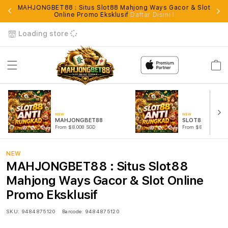
MAHJONGBET88 : Situs Slot88 Mahjong Ways Gacor & Slot
Online Promo Eksklusif
Daftar Disini !
Loading store
Cart
NEW
NEW
MAHJONGBET88
SLOT88
From $8.008 SGD
From $889.99 SGD
NEW
MAHJONGBET88 : Situs Slot88
Mahjong Ways Gacor & Slot Online
Promo Eksklusif
SKU:
9484875120
Barcode:
9484875120