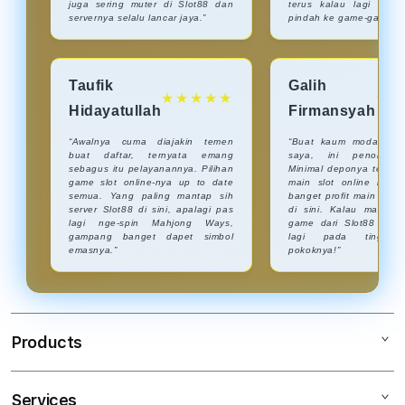
juga sering muter di Slot88 dan
terus kalau lagi bose
servernya selalu lancar jaya.”
pindah ke game-game lai
Taufik
Galih
★★★★★
★★
Hidayatullah
Firmansyah
“Awalnya cuma diajakin temen
“Buat kaum modal rec
buat daftar, ternyata emang
saya, ini penolong 
sebagus itu pelayanannya. Pilihan
Minimal deponya terjan
game slot online-nya up to date
main slot online haria
semua. Yang paling mantap sih
banget profit main Mah
server Slot88 di sini, apalagi pas
di sini. Kalau mau vari
lagi nge-spin Mahjong Ways,
game dari Slot88 juga
gampang banget dapet simbol
lagi pada tinggi.
emasnya.”
pokoknya!”
Products
Services
SLOT88