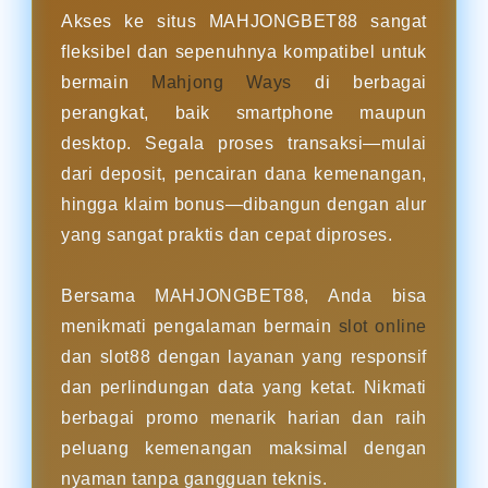
Akses ke situs MAHJONGBET88 sangat
fleksibel dan sepenuhnya kompatibel untuk
bermain
Mahjong Ways
di berbagai
perangkat, baik smartphone maupun
desktop. Segala proses transaksi—mulai
dari deposit, pencairan dana kemenangan,
hingga klaim bonus—dibangun dengan alur
yang sangat praktis dan cepat diproses.
Bersama MAHJONGBET88, Anda bisa
menikmati pengalaman bermain
slot online
dan slot88 dengan layanan yang responsif
dan perlindungan data yang ketat. Nikmati
berbagai promo menarik harian dan raih
peluang kemenangan maksimal dengan
nyaman tanpa gangguan teknis.