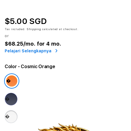
$5.00 SGD
Tax included.
Shipping
calculated at checkout.
or
$68.25
/mo. for 4 mo.
Pelajari Selengkapnya
Color
- Cosmic Orange
�
�
�