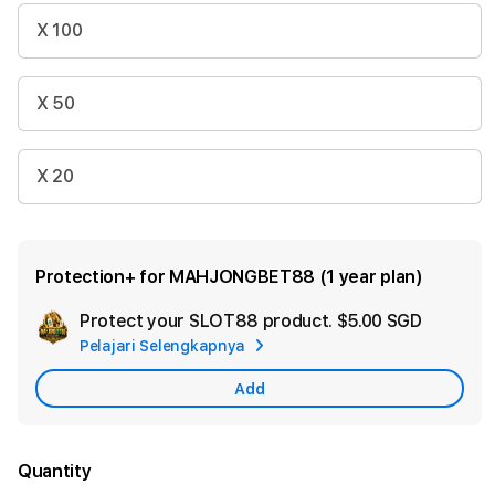
X 100
X 50
X 20
Protection+ for MAHJONGBET88 (1 year plan)
Protect your SLOT88 product.
$5.00 SGD
Add
Pelajari Selengkapnya
Apple
Care
Add
Quantity