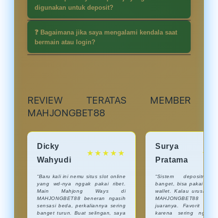
kerahasiaannya saat asyik bermain.
menghadirkan permainan dengan
digunakan untuk deposit?
Fitur ini memberikan peluang
kualitas visual modern, efek suara
kemenangan yang tinggi, sehingga
Untuk mempermudah akses taruhan
imersif, serta RTP (Return to Player)
❓ Bagaimana jika saya mengalami kendala saat
game ini sering dijuluki sebagai
slot online Anda, MAHJONGBET88
bermain atau login?
yang tinggi. Bermain Slot88 di
permainan "anti rungkad" oleh
mendukung berbagai metode transaksi
MAHJONGBET88 memberikan Anda
Anda tidak perlu khawatir, karena
komunitas slot online.
yang cepat dan aman. Anda bisa
peluang besar untuk memicu fitur bonus
MAHJONGBET88 menyediakan
melakukan deposit dan withdraw
menarik seperti Free Spins dan Jackpot
layanan Customer Service profesional
melalui transfer bank lokal, berbagai
REVIEW TERATAS MEMBER
Progresif.
yang beroperasi 24/7. Anda bisa
pilihan e-wallet terpopuler, hingga
MAHJONGBET88
langsung menghubungi mereka melalui
menggunakan pulsa.
fitur Live Chat untuk mendapatkan
bantuan seputar pendaftaran, login,
Dicky
Surya
★★★★★
★★
transaksi, maupun info seputar Slot88
Wahyudi
Pratama
dan Mahjong Ways.
“Baru kali ini nemu situs slot online
“Sistem depositnya 
yang wd-nya nggak pakai ribet.
banget, bisa pakai puls
Main Mahjong Ways di
wallet. Kalau urusan slo
MAHJONGBET88 beneran ngasih
MAHJONGBET88 
sensasi beda, perkaliannya sering
juaranya. Favorit saya
banget turun. Buat selingan, saya
karena sering ngasih 