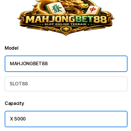
Model
MAHJONGBET88
SLOT88
Capacity
X 5000