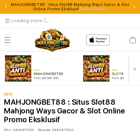
MAHJONGBET88 : Situs Slot88 Mahjong Ways Gacor & Slot
Online Promo Eksklusif
Daftar Disini !
Loading store
Cart
NEW
NEW
MAHJONGBET88
SLOT88
From $8.008 SGD
From $889.99 SGD
NEW
MAHJONGBET88 : Situs Slot88
Mahjong Ways Gacor & Slot Online
Promo Eksklusif
SKU:
9484875120
Barcode:
9484875120