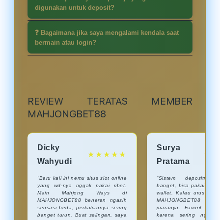
kerahasiaannya saat asyik bermain.
menghadirkan permainan dengan
digunakan untuk deposit?
Fitur ini memberikan peluang
kualitas visual modern, efek suara
kemenangan yang tinggi, sehingga
Untuk mempermudah akses taruhan
imersif, serta RTP (Return to Player)
❓ Bagaimana jika saya mengalami kendala saat
game ini sering dijuluki sebagai
slot online Anda, MAHJONGBET88
bermain atau login?
yang tinggi. Bermain Slot88 di
permainan "anti rungkad" oleh
mendukung berbagai metode transaksi
MAHJONGBET88 memberikan Anda
Anda tidak perlu khawatir, karena
komunitas slot online.
yang cepat dan aman. Anda bisa
peluang besar untuk memicu fitur bonus
MAHJONGBET88 menyediakan
melakukan deposit dan withdraw
menarik seperti Free Spins dan Jackpot
layanan Customer Service profesional
melalui transfer bank lokal, berbagai
REVIEW TERATAS MEMBER
Progresif.
yang beroperasi 24/7. Anda bisa
pilihan e-wallet terpopuler, hingga
MAHJONGBET88
langsung menghubungi mereka melalui
menggunakan pulsa.
fitur Live Chat untuk mendapatkan
bantuan seputar pendaftaran, login,
Dicky
Surya
★★★★★
★★
transaksi, maupun info seputar Slot88
Wahyudi
Pratama
dan Mahjong Ways.
“Baru kali ini nemu situs slot online
“Sistem depositnya 
yang wd-nya nggak pakai ribet.
banget, bisa pakai puls
Main Mahjong Ways di
wallet. Kalau urusan slo
MAHJONGBET88 beneran ngasih
MAHJONGBET88 
sensasi beda, perkaliannya sering
juaranya. Favorit saya
banget turun. Buat selingan, saya
karena sering ngasih 