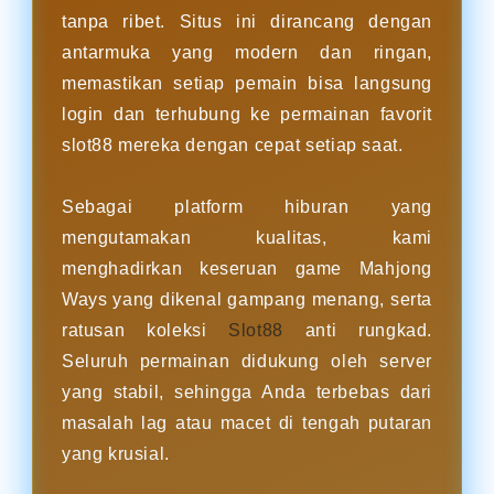
tanpa ribet. Situs ini dirancang dengan
antarmuka yang modern dan ringan,
memastikan setiap pemain bisa langsung
login dan terhubung ke permainan favorit
slot88 mereka dengan cepat setiap saat.
Sebagai platform hiburan yang
mengutamakan kualitas, kami
menghadirkan keseruan game Mahjong
Ways yang dikenal gampang menang, serta
ratusan koleksi
Slot88
anti rungkad.
Seluruh permainan didukung oleh server
yang stabil, sehingga Anda terbebas dari
masalah lag atau macet di tengah putaran
yang krusial.