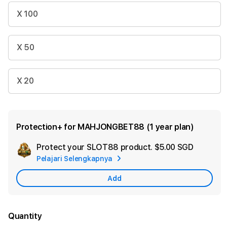
X 100
X 50
X 20
Protection+ for MAHJONGBET88 (1 year plan)
Protect your SLOT88 product.
$5.00 SGD
Add
Pelajari Selengkapnya
Apple
Care
Add
Quantity